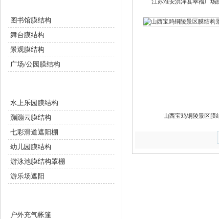
江苏淮安洪泽县幸福广场
景观设施
图书馆膜结构
舞台膜结构
景观膜结构
广场/公园膜结构
游乐设施
水上乐园膜结构
山西宝鸡铜陵景区膜
蹦蹦云膜结构
七彩滑道遮阳棚
幼儿园膜结构
游泳池膜结构罩棚
游乐场遮阳
充气膜设施
户外充气帐篷