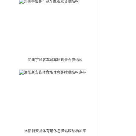
郑州宇通客车试车区观景台膜结构
洛阳新安县体育场休息驿站膜结构凉亭