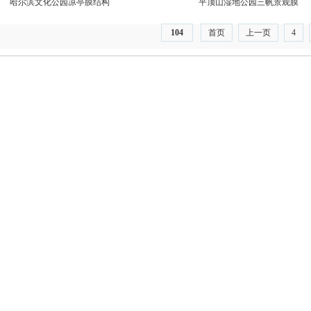
哈尔滨文化公园凉亭膜结构
平顶山湿地公园三帆景观膜
104
首页
上一页
4