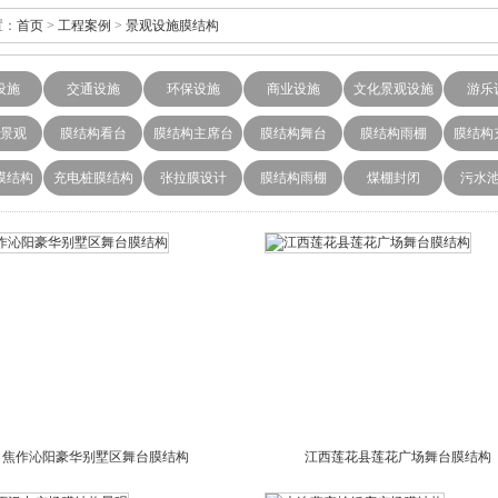
：
首页
>
工程案例
>
景观设施膜结构
设施
交通设施
环保设施
商业设施
文化景观设施
游乐
景观
膜结构看台
膜结构主席台
膜结构舞台
膜结构雨棚
膜结构
膜结构
充电桩膜结构
张拉膜设计
膜结构雨棚
煤棚封闭
污水
焦作沁阳豪华别墅区舞台膜结构
江西莲花县莲花广场舞台膜结构