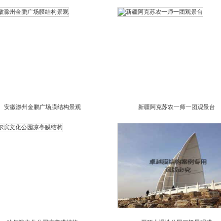
安徽滁州金鹏广场膜结构景观
新疆阿克苏农一师一团观景台