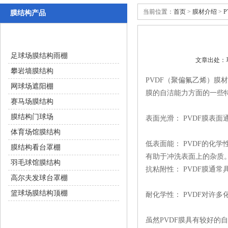
当前位置：
首页
>
膜材介绍
>
膜结构产品
体育设施
足球场膜结构雨棚
文章出处
攀岩墙膜结构
PVDF（聚偏氟乙烯）膜材
网球场遮阳棚
膜的自洁能力方面的一些特点
赛马场膜结构
膜结构门球场
表面光滑： PVDF
体育场馆膜结构
低表面能： PVDF的
膜结构看台罩棚
有助于冲洗表面上的杂质
羽毛球馆膜结构
抗粘附性： PVDF膜通
高尔夫发球台罩棚
篮球场膜结构顶棚
耐化学性： PVDF对
交通设施
虽然PVDF膜具有较好的自洁