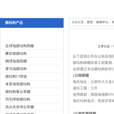
当前位置：
首页
>
新闻中心
>
膜结构产品
体育设施
足球场膜结构雨棚
文章出处
攀岩墙膜结构
以下是我公司在云南及地
网球场遮阳棚
膜结构煤棚安装工程案例，膜
赛马场膜结构
全部通过专业膜结构软件计算通过
1云南煤棚
膜结构门球场
项目地址：云南市大
体育场馆膜结构
项目工期：32天
膜结构看台罩棚
使用膜材：德国海德斯H5
羽毛球馆膜结构
项目结构形式：骨架式
高尔夫发球台罩棚
2云南气膜煤棚