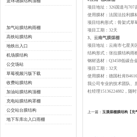
篮球场膜结构顶棚
项目地址：326国道与7
交通设施
使用膜材：法国法拉利膜
项目结构形式：骨架式
加气站膜结构雨棚
项目工期：32天
高铁站膜结构
3、云南气膜煤棚
项目地址：云南市七星
地铁出入口
结构形式：张拉膜结构雨
机场膜结构
钢材选材：Q345B低碳合
公交场站
项目工期：32天
草莓视频污版下载
使用膜材：德国杜肯B46
收费站膜结构
我公司专业的技术团队、质
杜经理15136224882，随
加油站膜结构顶棚
充电站膜结构罩棚
公交站台膜结构
上一篇：
玉溪煤棚膜结构【充
地下车库出入口雨棚
环保设施