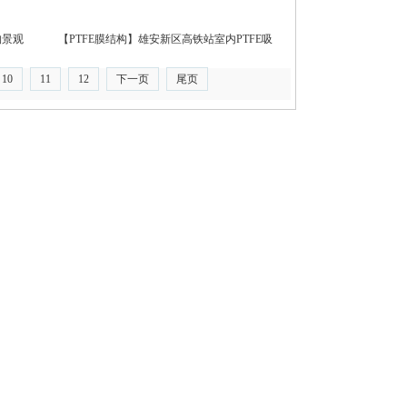
构景观
【PTFE膜结构】雄安新区高铁站室内PTFE吸
音膜
10
11
12
下一页
尾页