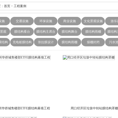
：
首页
>
工程案例
设施
交通设施
环保设施
商业设施
文化景观设施
游乐
景观
膜结构看台
膜结构主席台
膜结构舞台
膜结构雨棚
膜结构
膜结构
充电桩膜结构
张拉膜设计
膜结构雨棚
煤棚封闭
污水
州华侨城售楼部ETFE膜结构幕墙工程
周口经开区垃圾中转站膜结构罩棚