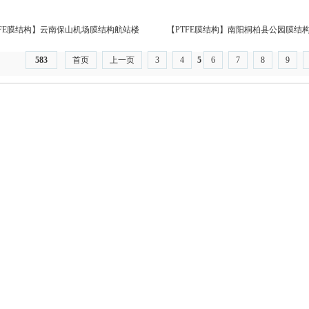
TFE膜结构】云南保山机场膜结构航站楼
【PTFE膜结构】南阳桐柏县公园膜结
伞
583
首页
上一页
3
4
5
6
7
8
9