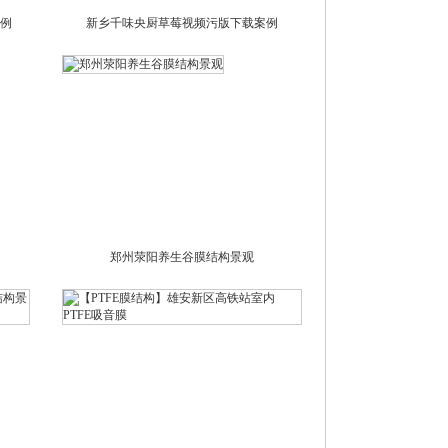
例
新乡千味央厨草莓视频污版下载案例
郑州荥阳养生谷膜结构景观