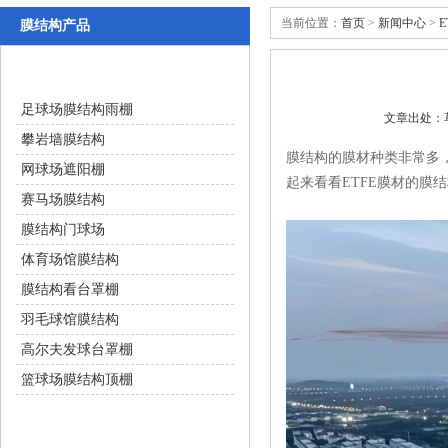
当前位置：
首页
>
新闻中心
>
膜结构产品
体育设施
足球场膜结构雨棚
文章出处
攀岩墙膜结构
膜结构的膜材种类非常多
网球场遮阳棚
起来看看ETFE膜材的膜结
赛马场膜结构
膜结构门球场
体育场馆膜结构
膜结构看台罩棚
羽毛球馆膜结构
高尔夫发球台罩棚
篮球场膜结构顶棚
交通设施