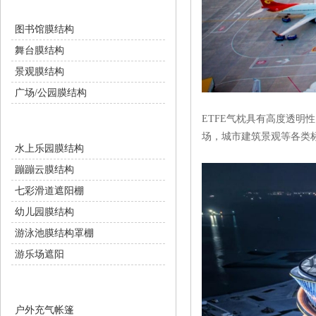
景观设施
图书馆膜结构
舞台膜结构
景观膜结构
广场/公园膜结构
ETFE气枕具有高度透明性
游乐设施
场，城市建筑景观等各类
水上乐园膜结构
蹦蹦云膜结构
七彩滑道遮阳棚
幼儿园膜结构
游泳池膜结构罩棚
游乐场遮阳
充气膜设施
户外充气帐篷